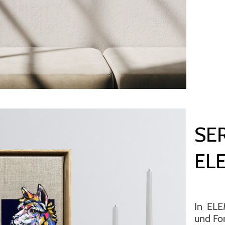
SER
EL
In ELE
und For