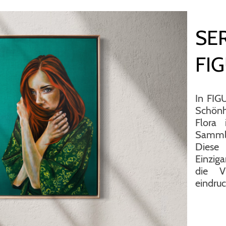
SER
FI
In FIG
Schönh
Flora 
Samml
Dies
Einziga
die V
eindruc