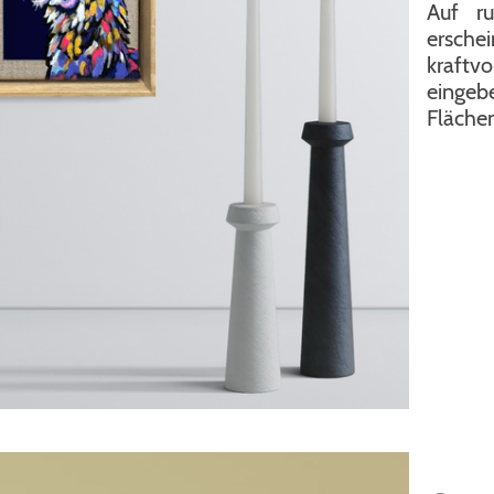
Auf r
ersch
kraftvo
eingebe
Flächen