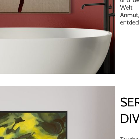
Welt 
Anmut
entdec
SE
DI