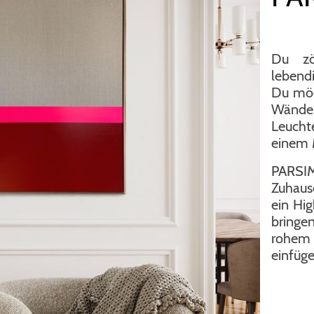
Du zö
lebend
Du möc
Wänd
Leucht
einem 
PARSI
Zuhaus
ein Hi
bringe
rohem
einfüge