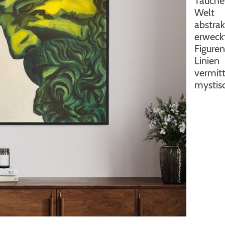
Tauche
Welt 
abstra
erweck
Figure
Linien
vermitt
mystisc