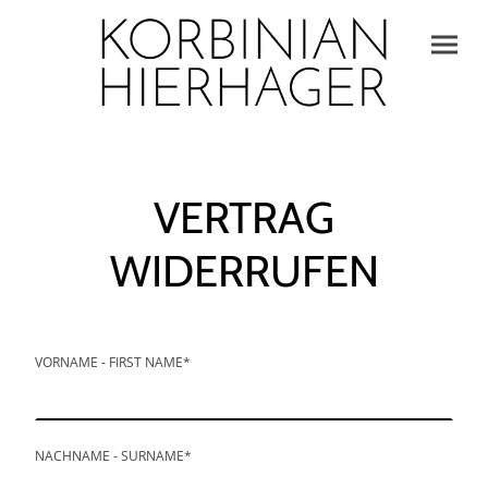
VERTRAG
WIDERRUFEN
VORNAME - FIRST NAME
*
NACHNAME - SURNAME
*